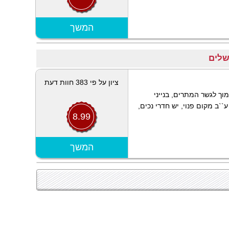
הצג מפה
המשך
שלים
ציון על פי 383 חוות דעת
מוך לגשר המתרים, בנייני
``ב מקום פנוי, יש חדרי נכים,
8.99
הצג מפה
המשך