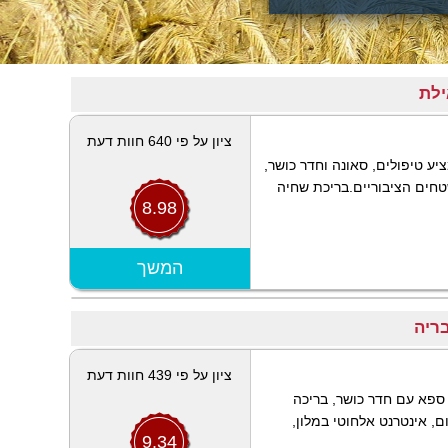
ילת
ציון על פי 640 חוות דעת
ע טיפולים, סאונה וחדר כושר,
שטחים הציבוריים.בריכת שחיה
8.98
הצג מפה
המשך
ריה
ציון על פי 439 חוות דעת
ספא עם חדר כושר, בריכה
ם, אינטרנט אלחוטי במלון,
9.34