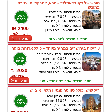
סופש של כיף בקאסלנד – ספא, אטרקציות ועזיבה
במוצש
בסיס אירוח :
חצי פנסיון
25%
ת.הגעה :
7.8.26, יום שישי
הנחה
ת.עזיבה :
8.8.26, יום שבת
מספר לילות :
1 לילות
₪ 2400
דירוג גולשים :
דירוג מצויין
המחיר לזוג
פרטי הדיל
נותרו 7 חדרים למבצע זה !
3 לילות בירושלים במחיר מיוחד – כולל ארוחת בוקר
בסיס אירוח :
לינה וארוחת בוקר
25%
ת.הגעה :
9.8.26, יום ראשון
הנחה
ת.עזיבה :
12.8.26, יום רביעי
מספר לילות :
3 לילות
₪ 2030
דירוג גולשים :
דירוג טוב מאוד
המחיר לזוג
פרטי הדיל
נותרו חדרים אחרונים למבצע זה !
ליל שישי כולל סוויטה פנסיון מלא ומוצ``ש
בסיס אירוח :
פנסיון מלא
23%
ת.הגעה :
14.8.26, יום שישי
הנחה
ת.עזיבה :
15.8.26, יום שבת
מספר לילות :
1 לילות