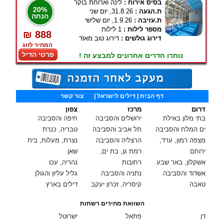
בסיס אירוח :
לינה וארוחת בוקר
20%
ת.הגעה :
31.8.26, יום שני
הנחה
ת.עזיבה :
1.9.26, יום שלישי
מספר לילות :
1 לילות
₪ 888
דירוג גולשים :
דירוג טוב מאוד
המחיר לזוג
פרטי הדיל
נותרו חדרים אחרונים למבצע זה !
דף הבית
| דילים לישראל |
צור קשר
דרום
מרכז
צפון
בתי מלון באילת
ירושלים והסביבה
חיפה והסביבה
ים המלח והסביבה
תל אביב והסביבה
טבריה, כנרת
מצפה רמון, ערד,
הרצליה והסביבה
נצרת, מעלות, בית
ירוחם
רמת גן, בת ים,
שאן
אשקלון, באר שבע
רחובות
נהריה, עכו
אשדוד והסביבה
נתניה והסביבה
גליל עליון והגולן
טאבה
קיסריה, זכרון יעקב
דילים בארץ
השוואת מחירים רשתות
דן
פתאל
ישרוטל