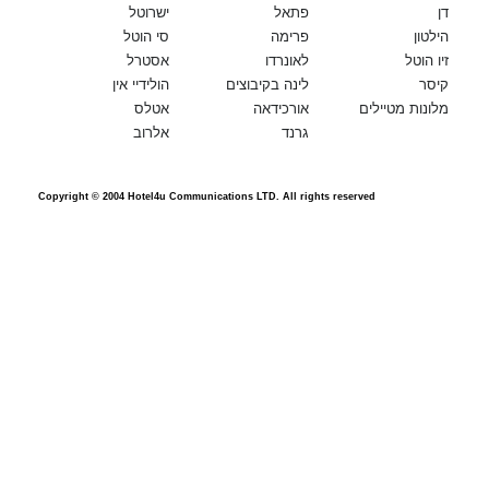
דן
פתאל
ישרוטל
הילטון
פרימה
סי הוטל
זיו הוטל
לאונרדו
אסטרל
קיסר
לינה בקיבוצים
הולידיי אין
מלונות מטיילים
אורכידאה
אטלס
גרנד
אלרוב
Copyright © 2004 Hotel4u Communications LTD. All rights reserved