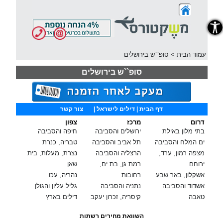
נגישות
עמוד הבית
>
סופ``ש בירושלים
סופ``ש בירושלים
דף הבית
| דילים לישראל |
צור קשר
דרום
מרכז
צפון
בתי מלון באילת
ירושלים והסביבה
חיפה והסביבה
ים המלח והסביבה
תל אביב והסביבה
טבריה, כנרת
מצפה רמון, ערד,
הרצליה והסביבה
נצרת, מעלות, בית
ירוחם
רמת גן, בת ים,
שאן
אשקלון, באר שבע
רחובות
נהריה, עכו
אשדוד והסביבה
נתניה והסביבה
גליל עליון והגולן
טאבה
קיסריה, זכרון יעקב
דילים בארץ
השוואת מחירים רשתות