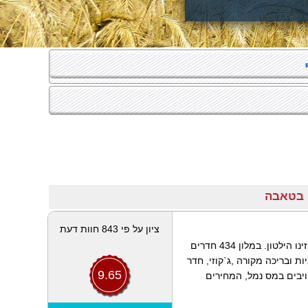
ציון על פי 843 חוות דעת
ממוקם סמוך לגבול ישראל-מצריים וכ- 30 מטר מקזינו הילטון. במלון 434 חדרים
ת ובריכה מקורה ,ג`קוזי, חדר
9.65
חויבים במס נמל, המחירים