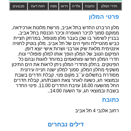
חדרי המלון
כתובת
גלריה
וידאו
מפה
חוות דעת
מבצעים
פרטי המלון
מלון הרברט החדש בתל אביב, מרשת מלונות אורכידאה,
ממוקם סמוך לכיכר האופרה וכיכר הכנסת בתל אביב,
בבניין לשימור בו שכן בעבר מלון מונופול, במרחק חציית
כביש מהטיילת וחוף הים של תל אביב. מלון בוטיק לחוויה
אינטימית מלאת שיק אורבני ושרות אישי יוצא דופן.
המיקום הטוב של המלון הופך אותו למלון פופולרי ונוח.
חדרי המלון חודשו ומותאמים במיוחד לזוגות ובהם כל
הפינוקים. בחלק מחדרי המלון ניתן לראות את הים התיכון
משקיף מחלון המלון. סמוך למלון ישנה חנייה עירונית
מסודרת בתשלום ע``ב מקום פנוי. קבלת חדרים בשבת
ובמוצאי חג, כשעה לאחר צאת השבת/חג, קבלת חדרים
החל מהשעה 16.00 עזיבת החדרים 11.00. פינוי החדר
בשבת ובמוצאי חג, עד השעה 14:00..
כתובת
רחוב אלנבי 4 תל אביב
דילים נבחרים