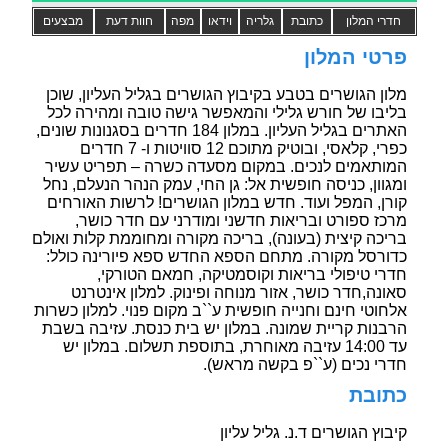
חדרי המלון
כתובת
גלריה
וידאו
מפה
חוות דעת
מבצעים
פרטי המלון
מלון הגושרים בטבע בקיבוץ הגושרים בגליל העליון, שוכן
בליבו של חורש גלילי והמאפשר גישה טובה ומהירה לכל
האתרים בגליל העליון. במלון 184 חדרים בסגנונות שונים,
כפרי, קלאסי, ובוטיק מתוכם 12 סוויטות ו- 7 חדרים
המותאמים לנכים. במקום מסעדה כשרה – תפריט עשיר
ומגוון, כניסה חופשית אל: גן החי, עמק הנהר הנעלם, נחל
קורן, המפל ועוד. חדש במלון הגושרים! לרשות האורחים
מרכז ספורט ובריאות חדשני ומודרני עם חדר כושר,
בריכה קיצית (בעונה), בריכה מקורה ומחוממת קלות ואולם
כדורסל מקורה. מתחם הספא החדש ספא פיורינה כולל:
חדרי טיפולי בריאות וקוסמטיקה, חמאם הטורקי,
סאונה,חדר כושר, אזור מנוחה ופינוק. למלון אינטרנט
אלחוטי חינם וחנייה חופשית ע``ב מקום פנוי. למלון כשרות
הרבנות קריית שמונה. במלון יש בית כנסת. עזיבה בשבת
עד 14:00 עזיבה מאוחרת, בתוספת תשלום. במלון יש
חדרי נכים (ע``פ בקשה מראש).
כתובת
קיבוץ הגושרים ד.נ. גליל עליון