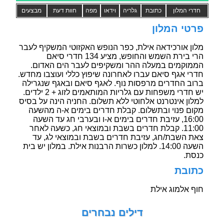
חדרי המלון
כתובת
גלריה
וידאו
מפה
חוות דעת
מבצעים
פרטי המלון
מלון אורכידאה אילת, כפר הנופש האקזוטי המשקיף לעבר
הרי בירת השמש והחופש, מציע 134 חדרי סיאם
הממוקמים במעלה ההר ומשקיפים לעבר הים האדום.
חדרי אגף סיאם עברו לאחרונה שיפוץ כללי ועוצבו מחדש.
ברוב החדרים מרפסות נוף. לאגף סיאם ובאגף שנגרילה
יש חדרי משפחות עם גלריות המותאמים לזוג + 2 ילדים.
למלון אינטרנט אלחוטי ללא תשלום. החניה הינה על בסיס
מקום פנוי ובתשלום. קבלת חדרים בימים א-ה מהשעה
16:00, עזיבת חדרים בימים א-ו ובערבי חג עד השעה
11:00. קבלת חדרים בשבת ובמוצאי חג, כשעה לאחר
צאת השבת/חג, עזיבת חדרים בשבת ובמוצאי לג, עד
השעה 14:00. למלון כשרות הרבנות אילת. במלון יש בית
כנסת.
כתובת
חוף אלמוג אילת
דילים נבחרים